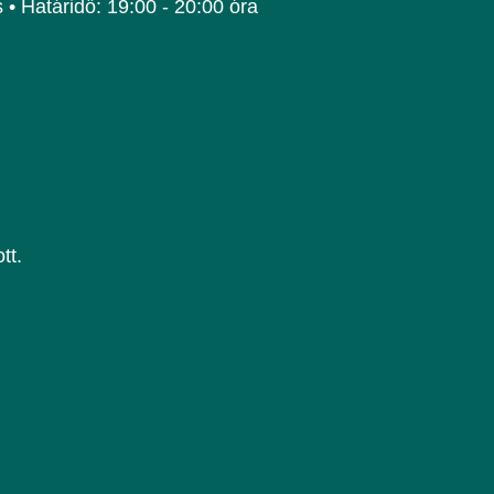
s • Határidő: 19:00 - 20:00 óra
tt.