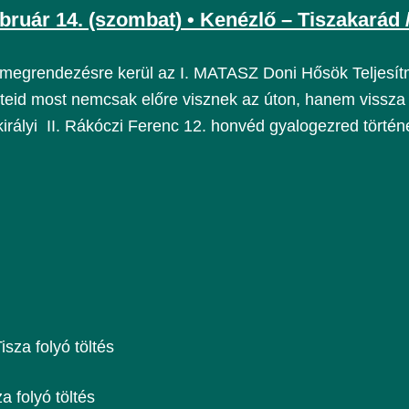
ebruár 14. (szombat) • Kenézlő – Tiszakarád 
megrendezésre kerül az I. MATASZ Doni Hősök Teljesít
pteid most nemcsak előre visznek az úton, hanem vissza 
királyi II. Rákóczi Ferenc 12. honvéd gyalogezred történe
sza folyó töltés
 folyó töltés