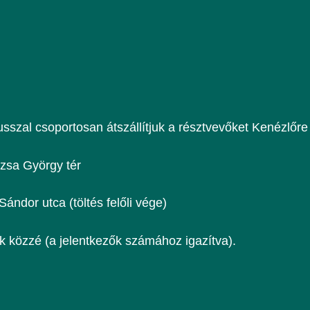
usszal csoportosan átszállítjuk a résztvevőket Kenézlőre
zsa György tér
Sándor utca (töltés felőli vége)
k közzé (a jelentkezők számához igazítva).