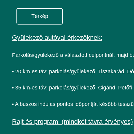
Térkép
Gyülekező autóval érkezőknek:
Parkolás/gyülekező a választott célpontnál, majd b
• 20 km-es táv: parkolás/gyülekező
Tiszakarád, Dó
• 35 km-es táv: parkolás/gyülekező
Cigánd, Petőfi 
• A buszos indulás pontos időpontját később tesszü
Rajt és program:
(mindkét távra érvényes)