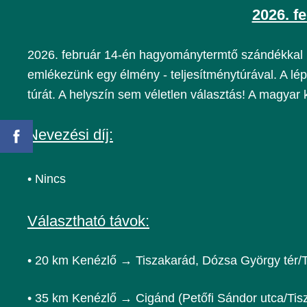
2026. f
2026. február 14-én hagyománytermtő szándékkal 
emlékezünk egy élmény - teljesítménytúrával. A lé
túrát. A helyszín sem véletlen választás! A magyar 
Nevezési díj:
• Nincs
Választható távok:
• 20 km Kenézlő → Tiszakarád, Dózsa György tér/Ti
• 35 km Kenézlő → Cigánd (Petőfi Sándor utca/Tisza