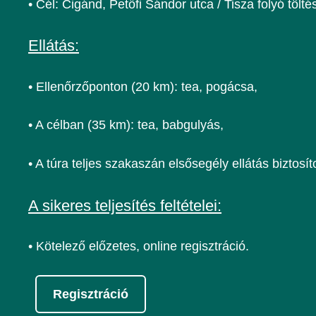
• Cél: Cigánd, Petőfi Sándor utca / Tisza folyó tölté
Ellátás:
• Ellenőrzőponton (20 km): tea, pogácsa,
• A célban (35 km): tea, babgulyás,
• A túra teljes szakaszán elsősegély ellátás biztosíto
A sikeres teljesítés feltételei:
• Kötelező előzetes, online regisztráció.
Regisztráció